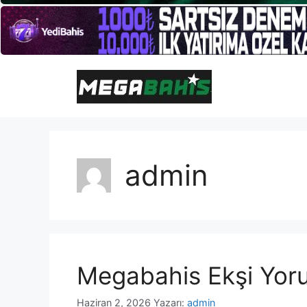
İçeriğe
atla
admin
Megabahis Ekşi Yoru
Haziran 2, 2026
Yazarı:
admin