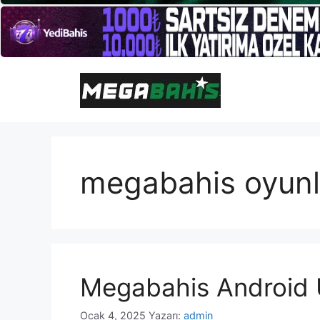
İçeriğe
atla
megabahis oyunl
Megabahis Android 
Ocak 4, 2025
Yazarı:
admin