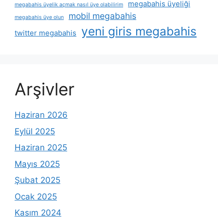
megabahis üyeliği
megabahis üyelik açmak nasıl üye olabilirim
mobil megabahis
megabahis üye olun
yeni giris megabahis
twitter megabahis
Arşivler
Haziran 2026
Eylül 2025
Haziran 2025
Mayıs 2025
Şubat 2025
Ocak 2025
Kasım 2024