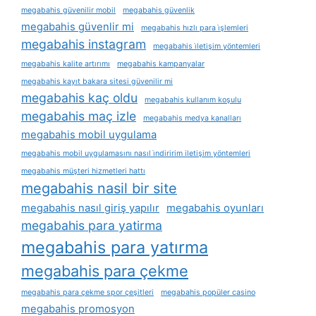
megabahis güvenilir mobil
megabahis güvenlik
megabahis güvenlir mi
megabahis hızlı para i̇şlemleri
megabahis instagram
megabahis i̇letişim yöntemleri
megabahis kalite artırımı
megabahis kampanyalar
megabahis kayıt bakara sitesi güvenilir mi
megabahis kaç oldu
megabahis kullanım koşulu
megabahis maç izle
megabahis medya kanalları
megabahis mobil uygulama
megabahis mobil uygulamasını nasıl i̇ndiririm iletişim yöntemleri
megabahis müşteri hizmetleri hattı
megabahis nasil bir site
megabahis nasıl giriş yapılır
megabahis oyunları
megabahis para yatirma
megabahis para yatırma
megabahis para çekme
megabahis para çekme spor çeşitleri
megabahis popüler casino
megabahis promosyon