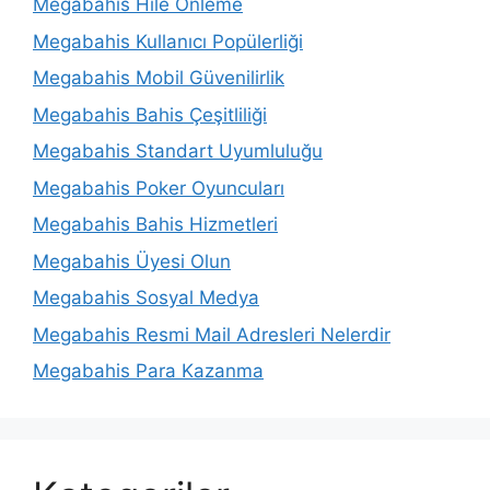
Megabahis Hile Önleme
Megabahis Kullanıcı Popülerliği
Megabahis Mobil Güvenilirlik
Megabahis Bahis Çeşitliliği
Megabahis Standart Uyumluluğu
Megabahis Poker Oyuncuları
Megabahis Bahis Hizmetleri
Megabahis Üyesi Olun
Megabahis Sosyal Medya
Megabahis Resmi Mail Adresleri Nelerdir
Megabahis Para Kazanma