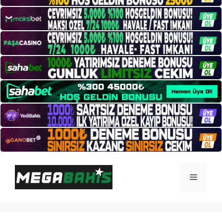
İçeriğe
atla
Menü