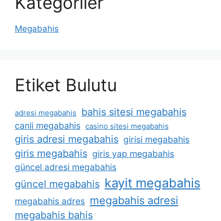
Kategoriler
Megabahis
Etiket Bulutu
bahis sitesi megabahis
adresi megabahis
canli megabahis
casino sitesi megabahis
giris adresi megabahis
girisi megabahis
giris megabahis
giris yap megabahis
güncel adresi megabahis
kayit megabahis
güncel megabahis
megabahis adresi
megabahis adres
megabahis bahis