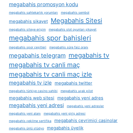
megabahis promosyon kodu
megabahis sahtekarlık yorumları
megabahis sembol
Megabahis Sitesi
megabahis sikayet
megabahis siteye erişim
megabahis slot oyunları şikayet
megabahis spor bahisleri
megabahis spor çeşitleri
megabahis süre faiz oranı
megabahis tv
megabahis telegram
megabahis tv canli maç
megabahis tv canli maç izle
megabahis tv izle
megabahis twitter
megabahis türkiye casino sahibi
megabahis uçak pilot
megabahis web sitesi
megabahis yeni adres
megabahis yeni adresi
megabahis yeni adresler
megabahis yeni alanı
megabahis yeni giriş adresi
megabahis çevrimiçi casinolar
megabahis çekilme sertifika
megabahis üyelik
megabahis ünlü stüdyo