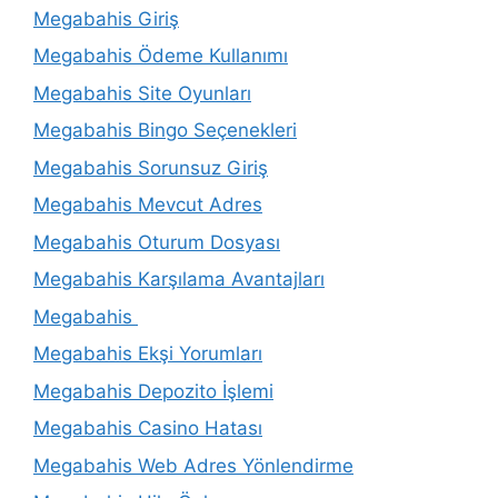
Megabahis Giriş
Megabahis Ödeme Kullanımı
Megabahis Site Oyunları
Megabahis Bingo Seçenekleri
Megabahis Sorunsuz Giriş
Megabahis Mevcut Adres
Megabahis Oturum Dosyası
Megabahis Karşılama Avantajları
Megabahis
Megabahis Ekşi Yorumları
Megabahis Depozito İşlemi
Megabahis Casino Hatası
Megabahis Web Adres Yönlendirme