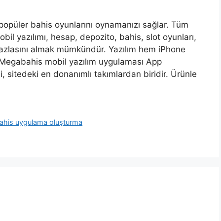
popüler bahis oyunlarını oynamanızı sağlar. Tüm
il yazılımı, hesap, depozito, bahis, slot oyunları,
 fazlasını almak mümkündür. Yazılım hem iPhone
r. Megabahis mobil yazılım uygulaması App
i, sitedeki en donanımlı takımlardan biridir. Ürünle
his uygulama oluşturma