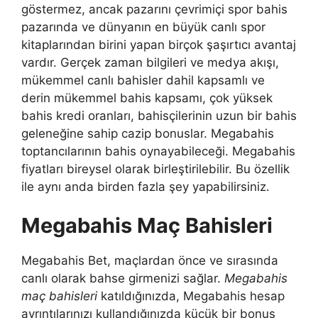
göstermez, ancak pazarını çevrimiçi spor bahis
pazarında ve dünyanın en büyük canlı spor
kitaplarından birini yapan birçok şaşırtıcı avantaj
vardır. Gerçek zaman bilgileri ve medya akışı,
mükemmel canlı bahisler dahil kapsamlı ve
derin mükemmel bahis kapsamı, çok yüksek
bahis kredi oranları, bahisçilerinin uzun bir bahis
geleneğine sahip cazip bonuslar. Megabahis
toptancılarının bahis oynayabileceği. Megabahis
fiyatları bireysel olarak birleştirilebilir. Bu özellik
ile aynı anda birden fazla şey yapabilirsiniz.
Megabahis Maç Bahisleri
Megabahis Bet, maçlardan önce ve sırasında
canlı olarak bahse girmenizi sağlar.
Megabahis
maç bahisleri
katıldığınızda, Megabahis hesap
ayrıntılarınızı kullandığınızda küçük bir bonus