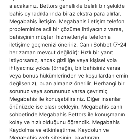
alacaksınız. Bettors genellikle belirli bir şekilde
bahis oynadıklarında biraz ekstra para alırlar.
Megabahis İletişim. Megabahis iletişim telefon
probleminize acil bir çözüme ihtiyacınız varsa,
bahisçinin müşteri hizmetleriyle telefonla
iletişime geçmenizi öneririz. Canlı Sohbet (7-24
her zaman mevcut değildir): Hızlı bir yanıt
istiyorsanız, ancak gizliliğe veya kişisel yola
ihtiyacınız yoksa (örneğin, bir bahisiniz varsa
veya bonus hükümlerinden ve koşullardan emin
değilseniz), puan almanız önerilir. Herhangi bir
sorunuz veya sorununuz varsa çevrimiçi
Megabahis ile konuşabilirsiniz. Diğer insanlar
önünüzde ise olası bekleyin. Megabahis canlı
sohbetinde Megabahis Bettors ile konuşmanın
kolay ve hızlı olduğunu öğrendik. Megabahis
Kaydolma ve etkinleştirme. Kaydolun ve
Megabahis web sitesinin, kaydınızın