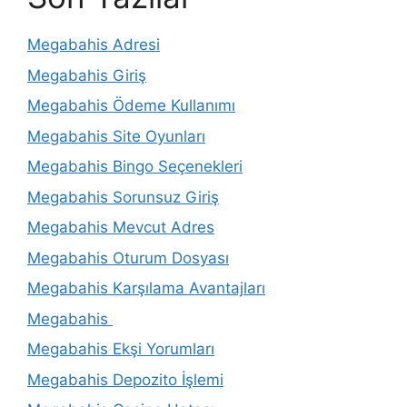
Megabahis Adresi
Megabahis Giriş
Megabahis Ödeme Kullanımı
Megabahis Site Oyunları
Megabahis Bingo Seçenekleri
Megabahis Sorunsuz Giriş
Megabahis Mevcut Adres
Megabahis Oturum Dosyası
Megabahis Karşılama Avantajları
Megabahis
Megabahis Ekşi Yorumları
Megabahis Depozito İşlemi