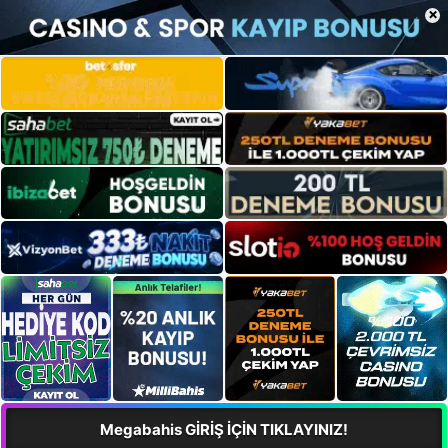
×
Megabahis GİRİŞ İÇİN TIKLAYINIZ!