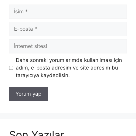
İsim
E-
posta
İnternet
sitesi
Daha sonraki yorumlarımda kullanılması için
adım, e-posta adresim ve site adresim bu
tarayıcıya kaydedilsin.
Son Yazılar