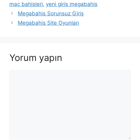
maç bahisleri
,
yeni giris megabahis
Megabahis Sorunsuz Giriş
Megabahis Site Oyunları
Yorum yapın
Yorum