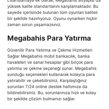
Lisanslamaya ek olarak, Megabahis altyapısı da
yüksek kalite standartlarını karşılamaktadır. Bu
sayede içerisinde bulunan tüm oyunları kaliteli
bir şekilde hazırlıyoruz. Oyunu oynarken hiçbir
zaman sorun yaşamazsınız.
Megabahis Para Yatırma
Güvenilir Para Yatırma ve Çekme Hizmetleri
Sağlar Megabahis mobil bankacılık, banka
havaleleri ve sanal hesaplar gibi birçok para
yatırma ve çekme seçeneği sunar. Megabahis
sunduğu seçenekleri kullanarak kolayca para
yatırabilir ve çekebilirsiniz. Karşılaştığınız
sorunları 7/24 online destek hattımıza da
bildirebilirsiniz. Bu, sorunlarınıza hızlı ve kolay
bir şekilde çözüm bulmanızı sağlar.