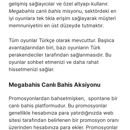
gelişmiş sağlayıcılar ve özel altyapı kullanır.
Megabahis canlı bahis
misyonu, sektördeki en
iyi oyunlara tek tıkla erişim sağlayarak müşteri
memnuniyetini en üst düzeyde tutmaktır.
Tüm oyunlar Türkçe olarak mevcuttur. Başlıca
avantajlarından biri, bazı oyunların Türk
perakendeciler tarafından sağlanmasıdır. Bu
oyunlar sohbet etmenizi ve daha rahat
hissetmenizi sağlar.
Megabahis Canlı Bahis Aksiyonu
Promosyonlardan bahsetmişken, spontane bir
canlı bahis platformudur. Bu promosyonlar
genellikle hesabınıza para yatırdığınızda web
sitesi tarafından belirlenen bir promosyon oranı
üzerinden hesabınıza para ekler. Promosyonlar