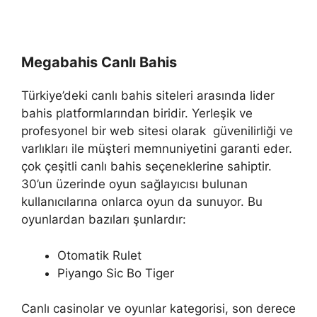
Megabahis Canlı Bahis
Türkiye’deki canlı bahis siteleri arasında lider
bahis platformlarından biridir. Yerleşik ve
profesyonel bir web sitesi olarak güvenilirliği ve
varlıkları ile müşteri memnuniyetini garanti eder.
çok çeşitli canlı bahis seçeneklerine sahiptir.
30’un üzerinde oyun sağlayıcısı bulunan
kullanıcılarına onlarca oyun da sunuyor. Bu
oyunlardan bazıları şunlardır:
Otomatik Rulet
Piyango Sic Bo Tiger
Canlı casinolar ve oyunlar kategorisi, son derece