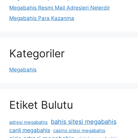
Megabahis Resmi Mail Adresleri Nelerdir
Megabahis Para Kazanma
Kategoriler
Megabahis
Etiket Bulutu
bahis sitesi megabahis
adresi megabahis
canli megabahis
casino sitesi megabahis