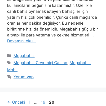
kullanıcıların beğenisini kazanmıştır. Özellikle
canlı bahis oynamak isteyen bahisçiler için
yatırım hızı çok önemlidir. Çünkü canlı maçlarda
oranlar her dakika değişiyor. Bu nedenle
biriktirme hızı da önemlidir. Megabahis güçlü bir
altyapı ile para yatırma ve çekme hizmetleri …
Devamını oku…
Kategoriler
Megabahis
Etiketler
Megabahis Çevrimiçi Casino
,
Megabahis
Mobil
Yorum yap
Sayfa
Sayfa
Sayfa
←
Önceki
1
…
19
20