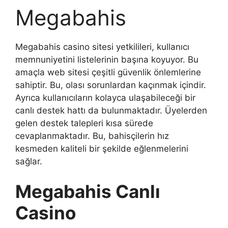
Megabahis
Megabahis casino sitesi yetkilileri, kullanıcı
memnuniyetini listelerinin başına koyuyor. Bu
amaçla web sitesi çeşitli güvenlik önlemlerine
sahiptir. Bu, olası sorunlardan kaçınmak içindir.
Ayrıca kullanıcıların kolayca ulaşabileceği bir
canlı destek hattı da bulunmaktadır. Üyelerden
gelen destek talepleri kısa sürede
cevaplanmaktadır. Bu, bahisçilerin hız
kesmeden kaliteli bir şekilde eğlenmelerini
sağlar.
Megabahis Canlı
Casino