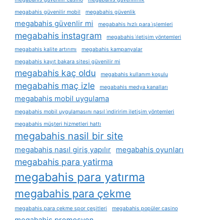
megabahis güvenilir mobil
megabahis güvenlik
megabahis güvenlir mi
megabahis hızlı para i̇şlemleri
megabahis instagram
megabahis i̇letişim yöntemleri
megabahis kalite artırımı
megabahis kampanyalar
megabahis kayıt bakara sitesi güvenilir mi
megabahis kaç oldu
megabahis kullanım koşulu
megabahis maç izle
megabahis medya kanalları
megabahis mobil uygulama
megabahis mobil uygulamasını nasıl i̇ndiririm iletişim yöntemleri
megabahis müşteri hizmetleri hattı
megabahis nasil bir site
megabahis nasıl giriş yapılır
megabahis oyunları
megabahis para yatirma
megabahis para yatırma
megabahis para çekme
megabahis para çekme spor çeşitleri
megabahis popüler casino
megabahis promosyon