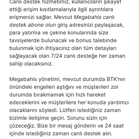
Canlı destek hizmetimiz, kullanıcıların şikayet
ettiği erişim kısıtlamalarıyla ilgili ayrıntılara
erişmenizi sağlar. Mevcut
Megabahis canlı
destek abone olun
giriş adresinizi paylaşacak,
para yatırma ve çekme konularında size
tavsiyelerde bulunacak ve bonus talebinde
bulunmak için ihtiyacınız olan tüm detayları
sağlayacak olan 7/24 canlı desteğe her zaman
sahip olacaksınız.
Megabahis yönetimi, mevcut durumda BTK’nın
önündeki engelleri aştığını ve müşterileri zor
durumda bırakmamak için hızlı hareket
edeceklerini ve müşterilere her konuda yardımcı
olacaklarını söyledi. Lütfen istediğiniz zaman
bizimle iletişime geçin. Sorunu sizin için
çözeceğiz. Bize bir mesaj gönderin ve 24 saat
içinde istediğiniz zaman canlı destek alın.