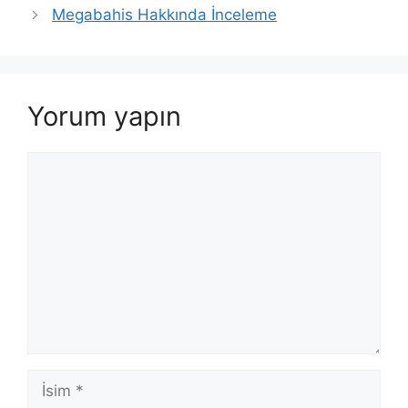
Megabahis Hakkında İnceleme
Yorum yapın
Yorum
İsim