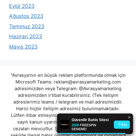
Eylül 2023
Ağustos 2023
Temmuz 2023
Haziran 2023
Mayıs 2023
"Avrasya'nın en büyük reklam platformunda olmak için
Microsoft Teams:
reklam@avrasyamarketing.com
adresimizden veya Telegram: @Avrasyamarketing
adresimizden irtibat kurabilirsiniz. (Tek iletişim
adreslerimiz teams / telegram ve mail adresimizdir.
Harici hiçbir iletişim adresimiz bulunmamaktadır.
Lütfen itibar etmeyiniz.) Türkiye yasalarına göre 7258
sayılı kanun uyarınca yasa dışı bahis oynamanın
cezaları mevcuttur. Şu an bulunduğunuz site hiç bir
şekilde illegal bahis oyunları oynatmıyor ve oynamaya