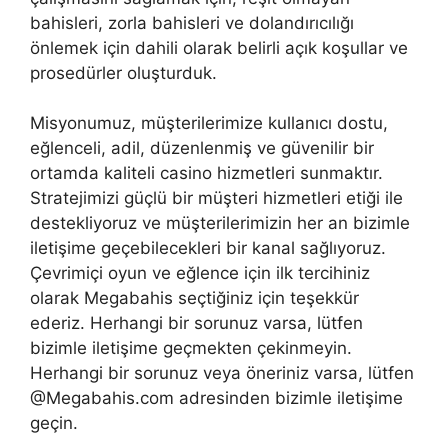
bahisleri, zorla bahisleri ve dolandırıcılığı
önlemek için dahili olarak belirli açık koşullar ve
prosedürler oluşturduk.
Misyonumuz, müşterilerimize kullanıcı dostu,
eğlenceli, adil, düzenlenmiş ve güvenilir bir
ortamda kaliteli casino hizmetleri sunmaktır.
Stratejimizi güçlü bir müşteri hizmetleri etiği ile
destekliyoruz ve müşterilerimizin her an bizimle
iletişime geçebilecekleri bir kanal sağlıyoruz.
Çevrimiçi oyun ve eğlence için ilk tercihiniz
olarak Megabahis seçtiğiniz için teşekkür
ederiz. Herhangi bir sorunuz varsa, lütfen
bizimle iletişime geçmekten çekinmeyin.
Herhangi bir sorunuz veya öneriniz varsa, lütfen
@Megabahis.com adresinden bizimle iletişime
geçin.