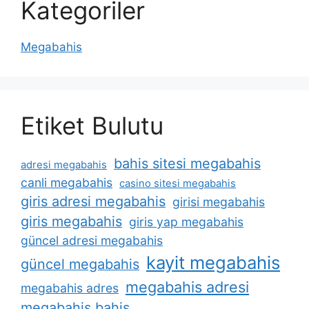
Kategoriler
Megabahis
Etiket Bulutu
bahis sitesi megabahis
adresi megabahis
canli megabahis
casino sitesi megabahis
giris adresi megabahis
girisi megabahis
giris megabahis
giris yap megabahis
güncel adresi megabahis
kayit megabahis
güncel megabahis
megabahis adresi
megabahis adres
megabahis bahis