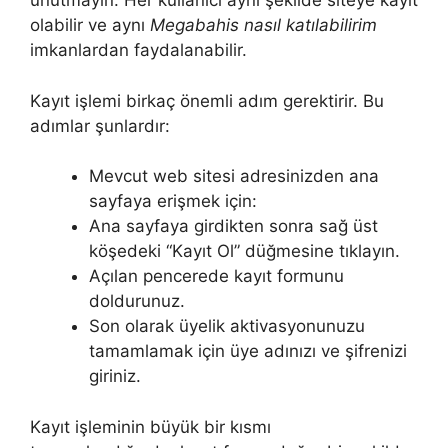
unutmayın. Her kullanıcı aynı şekilde siteye kayıt
olabilir ve aynı
Megabahis nasıl katılabilirim
imkanlardan faydalanabilir.
Kayıt işlemi birkaç önemli adım gerektirir. Bu
adımlar şunlardır:
Mevcut web sitesi adresinizden ana
sayfaya erişmek için:
Ana sayfaya girdikten sonra sağ üst
köşedeki “Kayıt Ol” düğmesine tıklayın.
Açılan pencerede kayıt formunu
doldurunuz.
Son olarak üyelik aktivasyonunuzu
tamamlamak için üye adınızı ve şifrenizi
giriniz.
Kayıt işleminin büyük bir kısmı