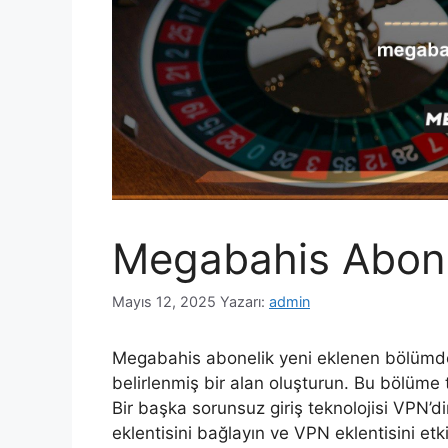
Megabahis Abone
Mayıs 12, 2025
Yazarı:
admin
Megabahis abonelik yeni eklenen bölümde a
belirlenmiş bir alan oluşturun. Bu bölüme 
Bir başka sorunsuz giriş teknolojisi VPN’d
eklentisini bağlayın ve VPN eklentisini et