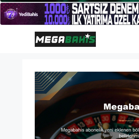
İçeriğe
atla