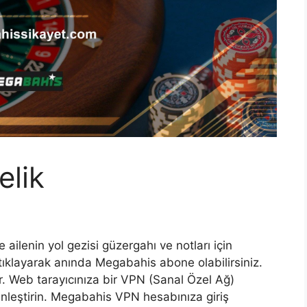
lik
ilenin yol gezisi güzergahı ve notları için
tıklayarak anında Megabahis abone olabilirsiniz.
ir. Web tarayıcınıza bir VPN (Sanal Özel Ağ)
kinleştirin. Megabahis VPN hesabınıza giriş