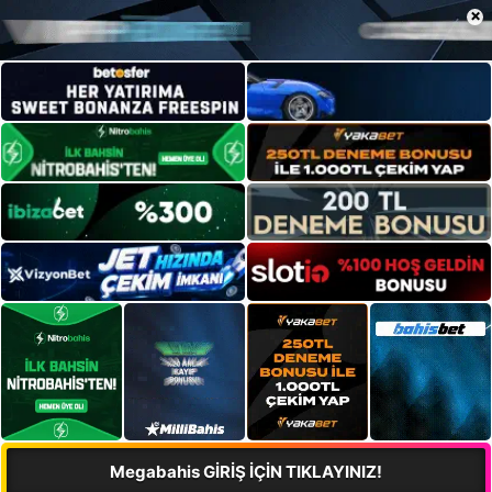
×
Megabahis GİRİŞ İÇİN TIKLAYINIZ!