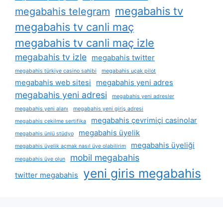
megabahis tv
megabahis telegram
megabahis tv canli maç
megabahis tv canli maç izle
megabahis tv izle
megabahis twitter
megabahis türkiye casino sahibi
megabahis uçak pilot
megabahis web sitesi
megabahis yeni adres
megabahis yeni adresi
megabahis yeni adresler
megabahis yeni alanı
megabahis yeni giriş adresi
megabahis çevrimiçi casinolar
megabahis çekilme sertifika
megabahis üyelik
megabahis ünlü stüdyo
megabahis üyeliği
megabahis üyelik açmak nasıl üye olabilirim
mobil megabahis
megabahis üye olun
yeni giris megabahis
twitter megabahis