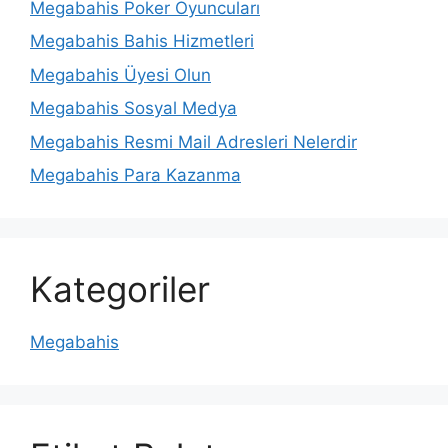
Megabahis Poker Oyuncuları
Megabahis Bahis Hizmetleri
Megabahis Üyesi Olun
Megabahis Sosyal Medya
Megabahis Resmi Mail Adresleri Nelerdir
Megabahis Para Kazanma
Kategoriler
Megabahis