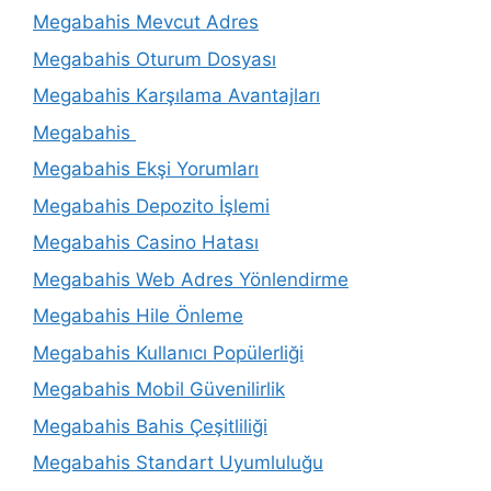
Megabahis Mevcut Adres
Megabahis Oturum Dosyası
Megabahis Karşılama Avantajları
Megabahis
Megabahis Ekşi Yorumları
Megabahis Depozito İşlemi
Megabahis Casino Hatası
Megabahis Web Adres Yönlendirme
Megabahis Hile Önleme
Megabahis Kullanıcı Popülerliği
Megabahis Mobil Güvenilirlik
Megabahis Bahis Çeşitliliği
Megabahis Standart Uyumluluğu