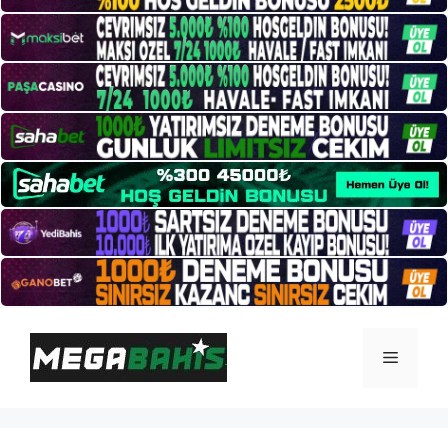
İçeriğe
atla
Menü