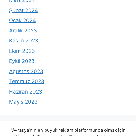
Mart 2024
Şubat 2024
Ocak 2024
Aralık 2023
Kasım 2023
Ekim 2023
Eylül 2023
Ağustos 2023
Temmuz 2023
Haziran 2023
Mayıs 2023
"Avrasya'nın en büyük reklam platformunda olmak için