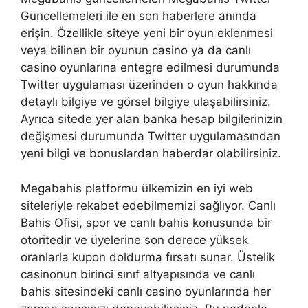
Güncellemeleri ile en son haberlere anında
erişin. Özellikle siteye yeni bir oyun eklenmesi
veya bilinen bir oyunun casino ya da canlı
casino oyunlarına entegre edilmesi durumunda
Twitter uygulaması üzerinden o oyun hakkında
detaylı bilgiye ve görsel bilgiye ulaşabilirsiniz.
Ayrıca sitede yer alan banka hesap bilgilerinizin
değişmesi durumunda Twitter uygulamasından
yeni bilgi ve bonuslardan haberdar olabilirsiniz.
Megabahis platformu ülkemizin en iyi web
siteleriyle rekabet edebilmemizi sağlıyor. Canlı
Bahis Ofisi, spor ve canlı bahis konusunda bir
otoritedir ve üyelerine son derece yüksek
oranlarla kupon doldurma fırsatı sunar. Üstelik
casinonun birinci sınıf altyapısında ve canlı
bahis sitesindeki canlı casino oyunlarında her