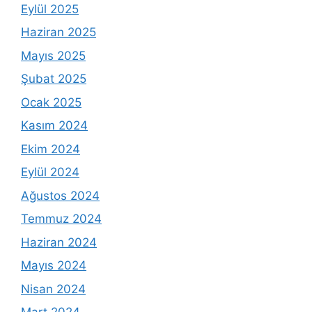
Eylül 2025
Haziran 2025
Mayıs 2025
Şubat 2025
Ocak 2025
Kasım 2024
Ekim 2024
Eylül 2024
Ağustos 2024
Temmuz 2024
Haziran 2024
Mayıs 2024
Nisan 2024