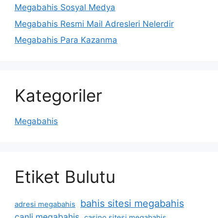
Megabahis Sosyal Medya
Megabahis Resmi Mail Adresleri Nelerdir
Megabahis Para Kazanma
Kategoriler
Megabahis
Etiket Bulutu
bahis sitesi megabahis
adresi megabahis
canli megabahis
casino sitesi megabahis