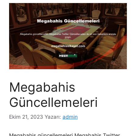
Megabahis
Güncellemeleri
Ekim 21, 2023
Yazarı:
admin
Megabahis güncellemeleri Megabahis Twitter