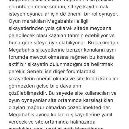
görüntülenmeme sorunu, siteye kaydolmak
isteyen oyuncular için de önemli bir rol oynuyor.
Oyun meraklıları Megabahis ile ilgili
şikayetlerinden yola çıkarak sitede meydana
gelebilecek olası kazaları tahmin edebiliyor ve
buna göre siteye üye olabiliyorlar. Bu bakımdan
Megabahis şikayetlerine benzer konuların aynı
forumda mevcut olmasına rağmen bu konuda
aktif bir şikayetin bulunmadığını da belirtmek
gerekir. Sebebi ise diğer forumlardaki
şikayetlerin önemli olması ve site kendi kanalını
görmezden gelse bile davaların
çözülebilmesidir. Bu sayede site kullanıcıları ve
oyun oynayanlar site ortamında karşılaştıkları
olayları mağdur olmadan çözebilmektedirler.
Megabahis ayrıca kullanıcı şikayetlerine yanıt
verecek ve site ortamında halihazırda