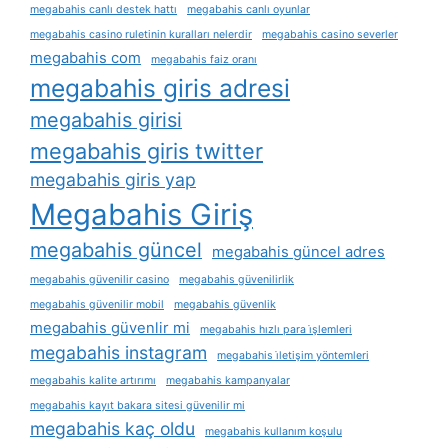
megabahis canlı destek hattı
megabahis canlı oyunlar
megabahis casino ruletinin kuralları nelerdir
megabahis casino severler
megabahis com
megabahis faiz oranı
megabahis giris adresi
megabahis girisi
megabahis giris twitter
megabahis giris yap
Megabahis Giriş
megabahis güncel
megabahis güncel adres
megabahis güvenilir casino
megabahis güvenilirlik
megabahis güvenilir mobil
megabahis güvenlik
megabahis güvenlir mi
megabahis hızlı para i̇şlemleri
megabahis instagram
megabahis i̇letişim yöntemleri
megabahis kalite artırımı
megabahis kampanyalar
megabahis kayıt bakara sitesi güvenilir mi
megabahis kaç oldu
megabahis kullanım koşulu