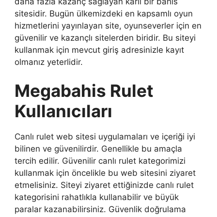
daha fazla kazanç sağlayan karlı bir bahis
sitesidir. Bugün ülkemizdeki en kapsamlı oyun
hizmetlerini yayınlayan site, oyunseverler için en
güvenilir ve kazançlı sitelerden biridir. Bu siteyi
kullanmak için mevcut giriş adresinizle kayıt
olmanız yeterlidir.
Megabahis Rulet
Kullanıcıları
Canlı rulet web sitesi uygulamaları ve içeriği iyi
bilinen ve güvenilirdir. Genellikle bu amaçla
tercih edilir. Güvenilir canlı rulet kategorimizi
kullanmak için öncelikle bu web sitesini ziyaret
etmelisiniz. Siteyi ziyaret ettiğinizde canlı rulet
kategorisini rahatlıkla kullanabilir ve büyük
paralar kazanabilirsiniz. Güvenlik doğrulama