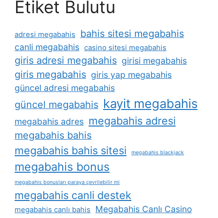
Etiket Bulutu
bahis sitesi megabahis
adresi megabahis
canli megabahis
casino sitesi megabahis
giris adresi megabahis
girisi megabahis
giris megabahis
giris yap megabahis
güncel adresi megabahis
kayit megabahis
güncel megabahis
megabahis adresi
megabahis adres
megabahis bahis
megabahis bahis sitesi
megabahis blackjack
megabahis bonus
megabahis bonusları paraya çevrilebilir mi
megabahis canli destek
Megabahis Canlı Casino
megabahis canlı bahis