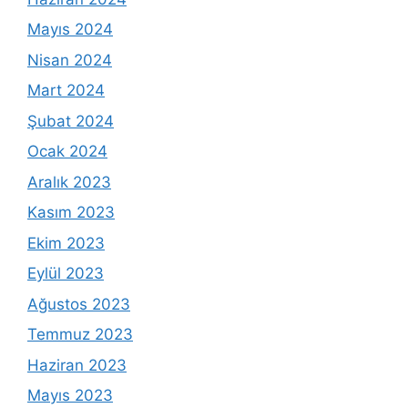
Mayıs 2024
Nisan 2024
Mart 2024
Şubat 2024
Ocak 2024
Aralık 2023
Kasım 2023
Ekim 2023
Eylül 2023
Ağustos 2023
Temmuz 2023
Haziran 2023
Mayıs 2023