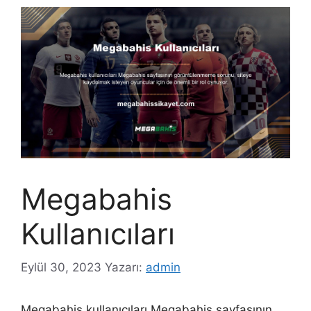
Megabahis
Kullanıcıları
Eylül 30, 2023
Yazarı:
admin
Megabahis kullanıcıları Megabahis sayfasının