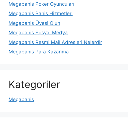
Megabahis Poker Oyuncuları
Megabahis Bahis Hizmetleri
Megabahis Üyesi Olun
Megabahis Sosyal Medya
Megabahis Resmi Mail Adresleri Nelerdir
Megabahis Para Kazanma
Kategoriler
Megabahis