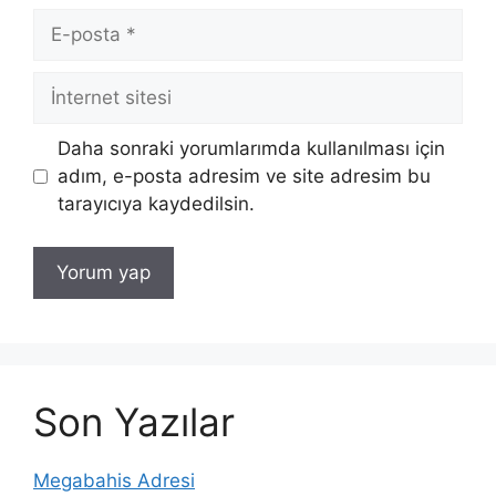
E-
posta
İnternet
sitesi
Daha sonraki yorumlarımda kullanılması için
adım, e-posta adresim ve site adresim bu
tarayıcıya kaydedilsin.
Son Yazılar
Megabahis Adresi