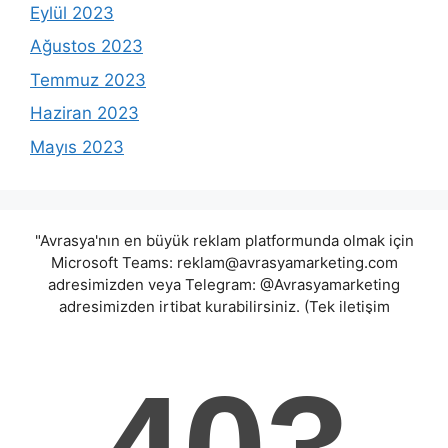
Eylül 2023
Ağustos 2023
Temmuz 2023
Haziran 2023
Mayıs 2023
"Avrasya'nın en büyük reklam platformunda olmak için
Microsoft Teams:
reklam@avrasyamarketing.com
adresimizden veya Telegram: @Avrasyamarketing
adresimizden irtibat kurabilirsiniz. (Tek iletişim
adreslerimiz teams / telegram ve mail adresimizdir.
Harici hiçbir iletişim adresimiz bulunmamaktadır.
Lütfen itibar etmeyiniz.) Türkiye yasalarına göre 7258
sayılı kanun uyarınca yasa dışı bahis oynamanın
cezaları mevcuttur. Şu an bulunduğunuz site hiç bir
şekilde illegal bahis oyunları oynatmıyor ve oynamaya