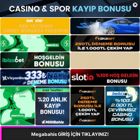
×
Megabahis GİRİŞ İÇİN TIKLAYINIZ!