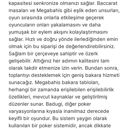
kapasitesi senkronize olmanızı sağlar. Baccarat
masaları ve Megabahis gibi eşlik eden unsurları,
oyun sırasında onlarla etkileşime geçerek
oyuncuların onları yakalamasını ve daha
yumuşak bir eylem akışını kolaylaştırmasını
sağlar. Hızlı ve doğru yönde ilerlediğinden emin
olmak için bu siparişi de değerlendirebilirsiniz.
Sağlam bir çerçeveye sahiptir ve özerk
gelişebilir. Attığınız her adımın kalitesini tam
olarak takdir etmenize izin verin. Bundan sonra,
toplantıyı desteklemek için geniş bakara hizmeti
sunacağız. Megabahis bakara tabloları,
herhangi bir zamanda erişilebilen erişilebilirlik
özellikleri, mevcut kaynaklar ve geliştirilmiş
düzenler sunar. Badugi, diğer poker
varyasyonlarına kıyasla inanılmaz derecede
keyifli bir oyundur. Bu sistem yaygın olarak
kullanılan bir poker sistemidir, ancak dikkate