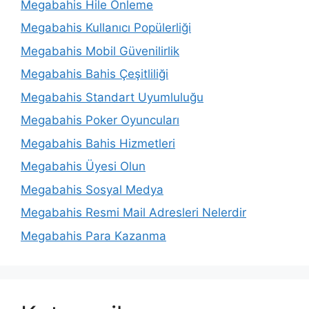
Megabahis Hile Önleme
Megabahis Kullanıcı Popülerliği
Megabahis Mobil Güvenilirlik
Megabahis Bahis Çeşitliliği
Megabahis Standart Uyumluluğu
Megabahis Poker Oyuncuları
Megabahis Bahis Hizmetleri
Megabahis Üyesi Olun
Megabahis Sosyal Medya
Megabahis Resmi Mail Adresleri Nelerdir
Megabahis Para Kazanma