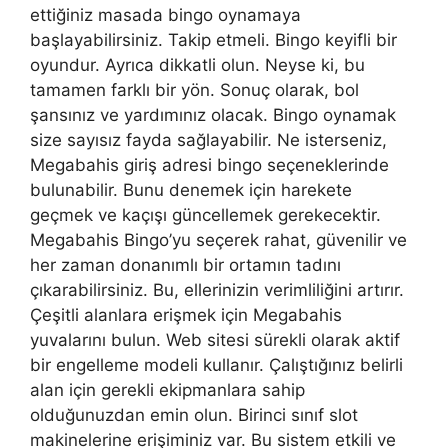
ettiğiniz masada bingo oynamaya
başlayabilirsiniz. Takip etmeli. Bingo keyifli bir
oyundur. Ayrıca dikkatli olun. Neyse ki, bu
tamamen farklı bir yön. Sonuç olarak, bol
şansınız ve yardımınız olacak. Bingo oynamak
size sayısız fayda sağlayabilir. Ne isterseniz,
Megabahis giriş adresi bingo seçeneklerinde
bulunabilir. Bunu denemek için harekete
geçmek ve kaçışı güncellemek gerekecektir.
Megabahis Bingo’yu seçerek rahat, güvenilir ve
her zaman donanımlı bir ortamın tadını
çıkarabilirsiniz. Bu, ellerinizin verimliliğini artırır.
Çeşitli alanlara erişmek için Megabahis
yuvalarını bulun. Web sitesi sürekli olarak aktif
bir engelleme modeli kullanır. Çalıştığınız belirli
alan için gerekli ekipmanlara sahip
olduğunuzdan emin olun. Birinci sınıf slot
makinelerine erişiminiz var. Bu sistem etkili ve