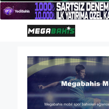
İçeriğe
atla