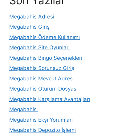
Son Yazılar
Megabahis Adresi
Megabahis Giriş
Megabahis Ödeme Kullanımı
Megabahis Site Oyunları
Megabahis Bingo Seçenekleri
Megabahis Sorunsuz Giriş
Megabahis Mevcut Adres
Megabahis Oturum Dosyası
Megabahis Karşılama Avantajları
Megabahis
Megabahis Ekşi Yorumları
Megabahis Depozito İşlemi