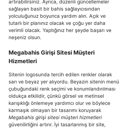
artırabilirsiniz. Ayrıca, düzenli güncellemeler
sağlayan basit bir bahis sağlayıcısından
yolculuğunuz boyunca yardım alın. Açık ve
tutarlı bir planınız olacak ve çoğu yer daha
verimli olacak. Yaptığınız her şeyde başarı ve
neşeniz olsun.
Megabahis Girişi Sitesi Müşteri
Hizmetleri
Sitenin logosunda tercih edilen renkler olarak
sarı ve beyaz yer alıyordu. Beyazın sitenin menü
çubuğundaki renk seçimi ve konumlandırılması
oldukça etkilidir, çünkü görsel ve metinsel
karışıklığı önlemeye yardımcı olur ve böylece
karmaşık olmayan bir tasarımı koruyarak
Megabahis girişi sitesi müşteri hizmetleri
güvenilirliğini artırır. İyi tasarlanmış bir site,