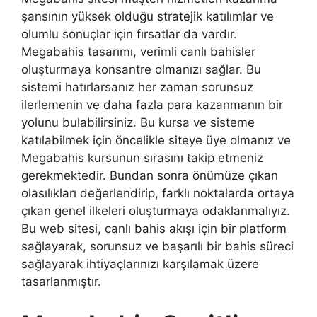
şansının yüksek olduğu stratejik katılımlar ve
olumlu sonuçlar için fırsatlar da vardır.
Megabahis tasarımı, verimli canlı bahisler
oluşturmaya konsantre olmanızı sağlar. Bu
sistemi hatırlarsanız her zaman sorunsuz
ilerlemenin ve daha fazla para kazanmanın bir
yolunu bulabilirsiniz. Bu kursa ve sisteme
katılabilmek için öncelikle siteye üye olmanız ve
Megabahis kursunun sırasını takip etmeniz
gerekmektedir. Bundan sonra önümüze çıkan
olasılıkları değerlendirip, farklı noktalarda ortaya
çıkan genel ilkeleri oluşturmaya odaklanmalıyız.
Bu web sitesi, canlı bahis akışı için bir platform
sağlayarak, sorunsuz ve başarılı bir bahis süreci
sağlayarak ihtiyaçlarınızı karşılamak üzere
tasarlanmıştır.