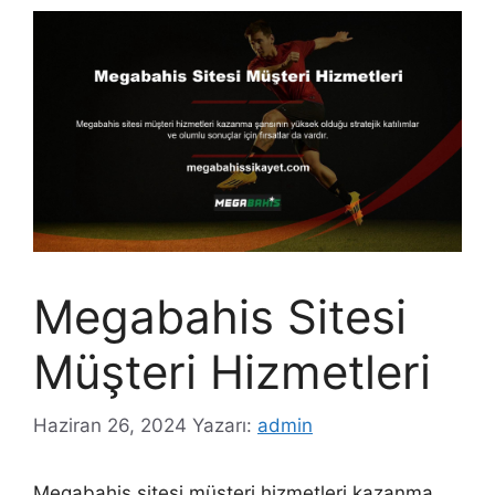
Megabahis Sitesi
Müşteri Hizmetleri
Haziran 26, 2024
Yazarı:
admin
Megabahis sitesi müşteri hizmetleri kazanma