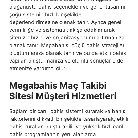
olağanüstü bahis seçenekleri ve genel tasarımı
çoğu sistemin hızlı bir şekilde
değerlendirilmesine olanak tanır. Ayrıca genel
verimliliğe ve sistematik akışa odaklanarak
sitenizin hızını ve organizasyonunu artırmanıza
olanak tanır. Megabahis, güçlü bahis stratejileri
oluşturmanıza olanak tanır ve bu da etkili bahis
yapıları oluşturmanıza ve olumlu sonuçlar elde
etmenize yardımcı olur.
Megabahis Maç Takibi
Sitesi Müşteri Hizmetleri
Sağlam bir canlı bahis sistemi kurarak ve bahis
faktörlerini dikkatli bir şekilde tasarlayarak, etkili
bahis kuralları oluşturabilir ve yüksek hızlı canlı
bahis programlarının yeni alanlarda