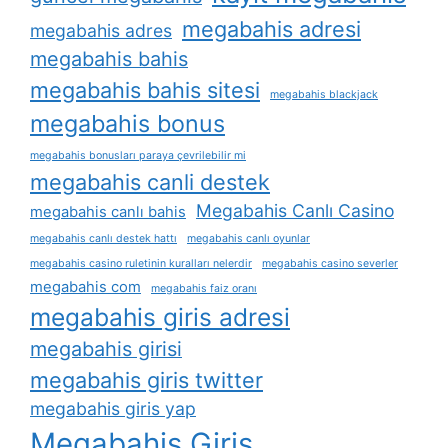
megabahis adresi
megabahis adres
megabahis bahis
megabahis bahis sitesi
megabahis blackjack
megabahis bonus
megabahis bonusları paraya çevrilebilir mi
megabahis canli destek
Megabahis Canlı Casino
megabahis canlı bahis
megabahis canlı destek hattı
megabahis canlı oyunlar
megabahis casino ruletinin kuralları nelerdir
megabahis casino severler
megabahis com
megabahis faiz oranı
megabahis giris adresi
megabahis girisi
megabahis giris twitter
megabahis giris yap
Megabahis Giriş