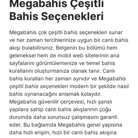
Megabahis Çeşitli
Bahis Seçenekleri
Megabahis çok çeşitli bahis seçenekleri sunar
ve her zaman tercihlerinize uygun bir canlı bahis
akışı bulabilirsiniz. Belgenin bu bölümü hem
geleneksel hem de mobil web sitelerinin ana
sayfalarını görüntülemenize ve temel bahis
kurallarını oluşturmanıza olanak tanır. Canlı
bahis kuralları her zaman aynıdır ve
Megabahis
çeşitli bahis seçenekleri
modern bir şekilde nasıl
bahis oynanacağını anlamak kolaydır.
Megabahis güvenilir çerçevesi, hızlı şanslı
yapılara sahip canlı bahis akışlarının çoğu
durumda daha sorunsuz çalışmasını garanti
eder. Bu bağlamda Megabahis genel yapısına
daha hızlı erişim, hızlı bir canlı bahis akışına