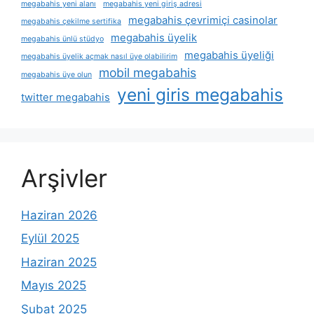
megabahis yeni alanı
megabahis yeni giriş adresi
megabahis çevrimiçi casinolar
megabahis çekilme sertifika
megabahis üyelik
megabahis ünlü stüdyo
megabahis üyeliği
megabahis üyelik açmak nasıl üye olabilirim
mobil megabahis
megabahis üye olun
yeni giris megabahis
twitter megabahis
Arşivler
Haziran 2026
Eylül 2025
Haziran 2025
Mayıs 2025
Şubat 2025