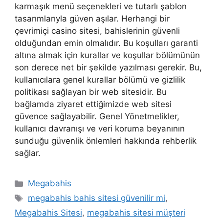
karmaşık menü seçenekleri ve tutarlı şablon
tasarımlarıyla güven aşılar. Herhangi bir
çevrimiçi casino sitesi, bahislerinin güvenli
olduğundan emin olmalıdır. Bu koşulları garanti
altına almak için kurallar ve koşullar bölümünün
son derece net bir şekilde yazılması gerekir. Bu,
kullanıcılara genel kurallar bölümü ve gizlilik
politikası sağlayan bir web sitesidir. Bu
bağlamda ziyaret ettiğimizde web sitesi
güvence sağlayabilir. Genel Yönetmelikler,
kullanıcı davranışı ve veri koruma beyanının
sunduğu güvenlik önlemleri hakkında rehberlik
sağlar.
Kategoriler
Megabahis
Etiketler
megabahis bahis sitesi güvenilir mi
,
Megabahis Sitesi
,
megabahis sitesi müşteri