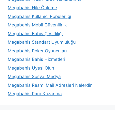
Megabahis Hile Önleme
Megabahis Kullanıcı Popülerliği
Megabahis Mobil Güvenilirlik
Megabahis Bahis Çeşitliliği
Megabahis Standart Uyumluluğu
Megabahis Poker Oyuncuları
Megabahis Bahis Hizmetleri
Megabahis Üyesi Olun
Megabahis Sosyal Medya
Megabahis Resmi Mail Adresleri Nelerdir
Megabahis Para Kazanma