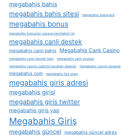
megabahis bahis
megabahis bahis sitesi
megabahis blackjack
megabahis bonus
megabahis bonusları paraya çevrilebilir mi
megabahis canli destek
Megabahis Canlı Casino
megabahis canlı bahis
megabahis canlı destek hattı
megabahis canlı oyunlar
megabahis casino ruletinin kuralları nelerdir
megabahis casino severler
megabahis com
megabahis faiz oranı
megabahis giris adresi
megabahis girisi
megabahis giris twitter
megabahis giris yap
Megabahis Giriş
megabahis güncel
megabahis güncel adres