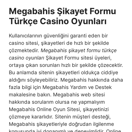
Megabahis Şikayet Formu
Türkçe Casino Oyunları
Kullanıcılarının güvenliğini garanti eden bir
casino sitesi, şikayetleri de hızlı bir şekilde
çözmektedir.
Megabahis şikayet formu türkçe
casino oyunları
Şikayet Formu sitesi üyeleri,
ortaya çıkan sorunları hızlı bir şekilde çözecektir.
Bu anlamda sitenin şikayetleri oldukça ciddiye
aldığını söyleyebiliriz. Megabahis hakkında daha
fazla bilgi için Megabahis Yardım ve Destek
makalesine bakın. Megabahis web sitesi
hakkında sorularım olursa ne yapmalıyım
Megabahis Online Oyun Sitesi, şikayetinizi
çözmeye kararlıdır. Sitenin müşteri desteği,
Megabahis şikayetleriyle doğrudan ilgilenme
konusunda iyi donanımlı ve deneyimlidir. Online