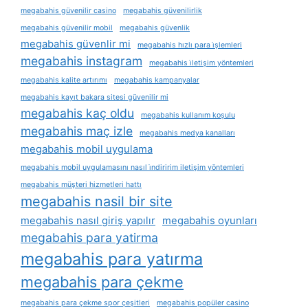
megabahis güvenilir casino
megabahis güvenilirlik
megabahis güvenilir mobil
megabahis güvenlik
megabahis güvenlir mi
megabahis hızlı para i̇şlemleri
megabahis instagram
megabahis i̇letişim yöntemleri
megabahis kalite artırımı
megabahis kampanyalar
megabahis kayıt bakara sitesi güvenilir mi
megabahis kaç oldu
megabahis kullanım koşulu
megabahis maç izle
megabahis medya kanalları
megabahis mobil uygulama
megabahis mobil uygulamasını nasıl i̇ndiririm iletişim yöntemleri
megabahis müşteri hizmetleri hattı
megabahis nasil bir site
megabahis nasıl giriş yapılır
megabahis oyunları
megabahis para yatirma
megabahis para yatırma
megabahis para çekme
megabahis para çekme spor çeşitleri
megabahis popüler casino