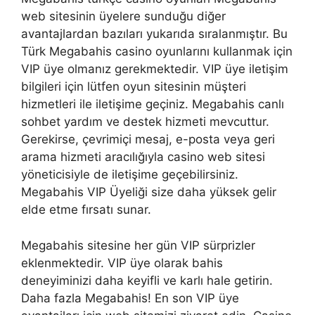
web sitesinin üyelere sunduğu diğer
avantajlardan bazıları yukarıda sıralanmıştır. Bu
Türk Megabahis casino oyunlarını kullanmak için
VIP üye olmanız gerekmektedir. VIP üye iletişim
bilgileri için lütfen oyun sitesinin müşteri
hizmetleri ile iletişime geçiniz. Megabahis canlı
sohbet yardım ve destek hizmeti mevcuttur.
Gerekirse, çevrimiçi mesaj, e-posta veya geri
arama hizmeti aracılığıyla casino web sitesi
yöneticisiyle de iletişime geçebilirsiniz.
Megabahis VIP Üyeliği size daha yüksek gelir
elde etme fırsatı sunar.
Megabahis sitesine her gün VIP sürprizler
eklenmektedir. VIP üye olarak bahis
deneyiminizi daha keyifli ve karlı hale getirin.
Daha fazla Megabahis! En son VIP üye