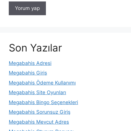
Son Yazılar
Megabahis Adresi
Megabahis Giriş
Megabahis Ödeme Kullanımı
Megabahis Site Oyunları
Megabahis Bingo Seçenekleri
Megabahis Sorunsuz Giriş
Megabahis Mevcut Adres