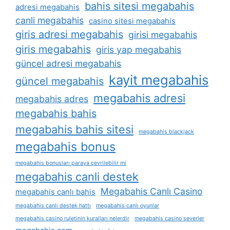
bahis sitesi megabahis
adresi megabahis
canli megabahis
casino sitesi megabahis
giris adresi megabahis
girisi megabahis
giris megabahis
giris yap megabahis
güncel adresi megabahis
kayit megabahis
güncel megabahis
megabahis adresi
megabahis adres
megabahis bahis
megabahis bahis sitesi
megabahis blackjack
megabahis bonus
megabahis bonusları paraya çevrilebilir mi
megabahis canli destek
Megabahis Canlı Casino
megabahis canlı bahis
megabahis canlı destek hattı
megabahis canlı oyunlar
megabahis casino ruletinin kuralları nelerdir
megabahis casino severler