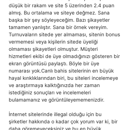
düşük bir rakam ve site 5 üzerinden 2.4 puan
almış. Bu ortalama ve siteye değmez. Sana
başka bir şey söyleyeceğim. Bazı şikayetler
tamamen yanlıştır. Sana bir örnek vereyim.
Turnuvaların sitede yer almaması, sitenin bonus
vermemesi veya kişilerin sitede üyeliği
olmaması şikayetleri olmuştur. Müşteri
hizmetleri ekibi de üye olmadığınızı gösteren bir
ekran görüntüsü paylaştı. Böyle bir üye
numarası yok.Canlı bahis sitelerinin en büyük
hayal kırıklıklarından biri, bu siteleri incelemeye
ve araştırmaya kalktığınızda her zaman
istediğiniz sonuçları ve incelemeleri
bulamamanız ve görüntüleyememenizdir.
İnternet sitelerinde illegal olduğu için bu
şirketler hakkında o kadar çok yorum var ki, bir
daha göremeyeceksiniz ve bu en büyük