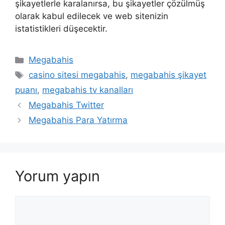
şikayetlerle karalanırsa, bu şikayetler çözülmüş
olarak kabul edilecek ve web sitenizin
istatistikleri düşecektir.
Kategoriler
Megabahis
Etiketler
casino sitesi megabahis
,
megabahis şikayet
puanı
,
megabahis tv kanalları
Megabahis Twitter
Megabahis Para Yatırma
Yorum yapın
Yorum