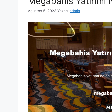
Megabahis Yatırımı 
Ağustos 5, 2023
Yazarı:
admin