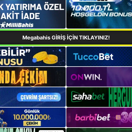
Megabahis GİRİŞ İÇİN TIKLAYINIZ!