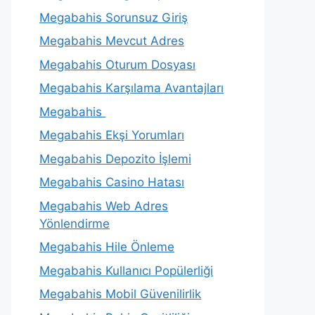
Megabahis Sorunsuz Giriş
Megabahis Mevcut Adres
Megabahis Oturum Dosyası
Megabahis Karşılama Avantajları
Megabahis
Megabahis Ekşi Yorumları
Megabahis Depozito İşlemi
Megabahis Casino Hatası
Megabahis Web Adres
Yönlendirme
Megabahis Hile Önleme
Megabahis Kullanıcı Popülerliği
Megabahis Mobil Güvenilirlik