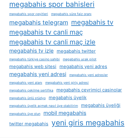
megabahis spor bahisleri
megabahis spor çeşitleri
megabahis süre faiz oranı
megabahis tv
megabahis telegram
megabahis tv canli maç
megabahis tv canli maç izle
megabahis tv izle
megabahis twitter
megabahis türkiye casino sahibi
megabahis uçak pilot
megabahis web sitesi
megabahis yeni adres
megabahis yeni adresi
megabahis yeni adresler
megabahis yeni alanı
megabahis yeni giriş adresi
megabahis çevrimiçi casinolar
megabahis çekilme sertifika
megabahis üyelik
megabahis ünlü stüdyo
megabahis üyeliği
megabahis üyelik açmak nasıl üye olabilirim
mobil megabahis
megabahis üye olun
yeni giris megabahis
twitter megabahis