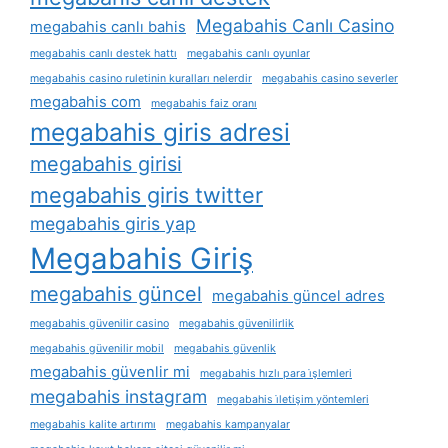
Megabahis Canlı Casino
megabahis canlı bahis
megabahis canlı destek hattı
megabahis canlı oyunlar
megabahis casino ruletinin kuralları nelerdir
megabahis casino severler
megabahis com
megabahis faiz oranı
megabahis giris adresi
megabahis girisi
megabahis giris twitter
megabahis giris yap
Megabahis Giriş
megabahis güncel
megabahis güncel adres
megabahis güvenilir casino
megabahis güvenilirlik
megabahis güvenilir mobil
megabahis güvenlik
megabahis güvenlir mi
megabahis hızlı para i̇şlemleri
megabahis instagram
megabahis i̇letişim yöntemleri
megabahis kalite artırımı
megabahis kampanyalar