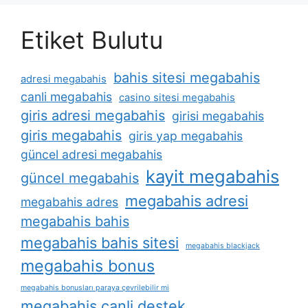
Etiket Bulutu
bahis sitesi megabahis
adresi megabahis
canli megabahis
casino sitesi megabahis
giris adresi megabahis
girisi megabahis
giris megabahis
giris yap megabahis
güncel adresi megabahis
kayit megabahis
güncel megabahis
megabahis adresi
megabahis adres
megabahis bahis
megabahis bahis sitesi
megabahis blackjack
megabahis bonus
megabahis bonusları paraya çevrilebilir mi
megabahis canli destek