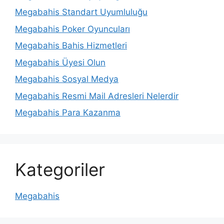
Megabahis Standart Uyumluluğu
Megabahis Poker Oyuncuları
Megabahis Bahis Hizmetleri
Megabahis Üyesi Olun
Megabahis Sosyal Medya
Megabahis Resmi Mail Adresleri Nelerdir
Megabahis Para Kazanma
Kategoriler
Megabahis