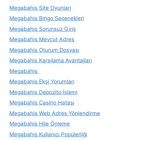
Megabahis Site Oyunları
Megabahis Bingo Seçenekleri
Megabahis Sorunsuz Giriş
Megabahis Mevcut Adres
Megabahis Oturum Dosyası
Megabahis Karşılama Avantajları
Megabahis
Megabahis Ekşi Yorumları
Megabahis Depozito İşlemi
Megabahis Casino Hatası
Megabahis Web Adres Yönlendirme
Megabahis Hile Önleme
Megabahis Kullanıcı Popülerliği