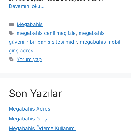
Devamını oku…
Kategoriler
Megabahis
Etiketler
megabahis canli maç izle
,
megabahis
güvenilir bir bahis sitesi midir
,
megabahis mobil
giriş adresi
Yorum yap
Son Yazılar
Megabahis Adresi
Megabahis Giriş
Megabahis Ödeme Kullanımı