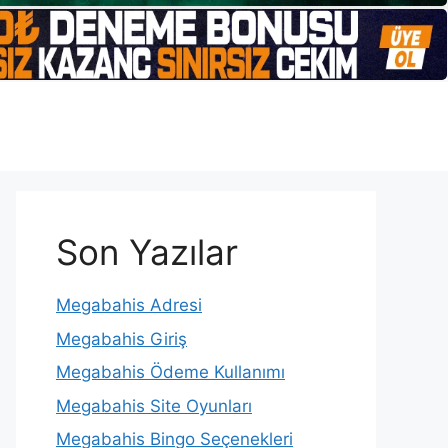
Son Yazılar
Megabahis Adresi
Megabahis Giriş
Megabahis Ödeme Kullanımı
Megabahis Site Oyunları
Megabahis Bingo Seçenekleri