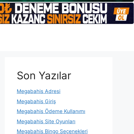
Son Yazılar
Megabahis Adresi
Megabahis Giriş
Megabahis Ödeme Kullanımı
Megabahis Site Oyunları
Megabahis Bingo Seçenekleri