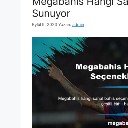
Megabahis Hangi San
Sunuyor
Eylül 9, 2023
Yazarı:
admin