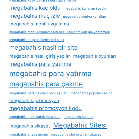
megabahis kayıt bakara sitesi güvenilir mi
megabahis kaç oldu
megabahis kullanım koşulu
megabahis maç izle
megabahis medya kanalları
megabahis mobil uygulama
megabahis mobil uygulamasını nasıl i̇ndiririm iletişim yöntemleri
megabahis müşteri hizmetleri hattı
megabahis nasil bir site
megabahis nasıl giriş yapılır
megabahis oyunları
megabahis para yatirma
megabahis para yatırma
megabahis para çekme
megabahis para çekme spor çeşitleri
megabahis popüler casino
megabahis promosyon
megabahis promosyon kodu
megabahis sahtekarlık yorumları
megabahis sembol
Megabahis Sitesi
megabahis sikayet
megabahis siteye erişim
megabahis slot oyunları şikayet