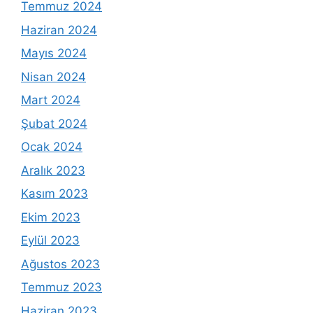
Temmuz 2024
Haziran 2024
Mayıs 2024
Nisan 2024
Mart 2024
Şubat 2024
Ocak 2024
Aralık 2023
Kasım 2023
Ekim 2023
Eylül 2023
Ağustos 2023
Temmuz 2023
Haziran 2023