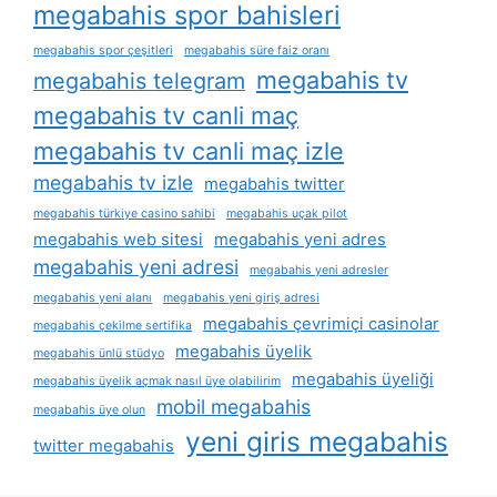
megabahis spor bahisleri
megabahis spor çeşitleri
megabahis süre faiz oranı
megabahis tv
megabahis telegram
megabahis tv canli maç
megabahis tv canli maç izle
megabahis tv izle
megabahis twitter
megabahis türkiye casino sahibi
megabahis uçak pilot
megabahis web sitesi
megabahis yeni adres
megabahis yeni adresi
megabahis yeni adresler
megabahis yeni alanı
megabahis yeni giriş adresi
megabahis çevrimiçi casinolar
megabahis çekilme sertifika
megabahis üyelik
megabahis ünlü stüdyo
megabahis üyeliği
megabahis üyelik açmak nasıl üye olabilirim
mobil megabahis
megabahis üye olun
yeni giris megabahis
twitter megabahis