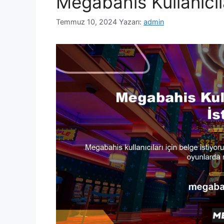
Megabahis Kullanıcıla
Temmuz 10, 2024
Yazarı:
admin