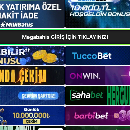
Megabahis GİRİŞ İÇİN TIKLAYINIZ!