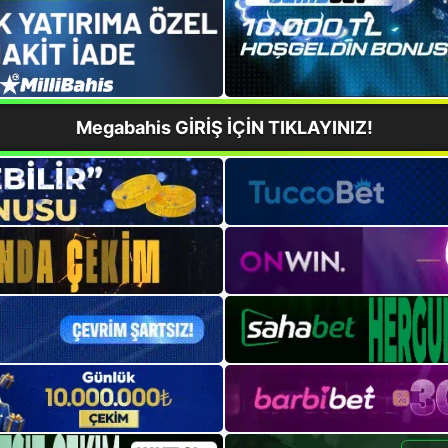
Megabahis GİRİŞ İÇİN TIKLAYINIZ!