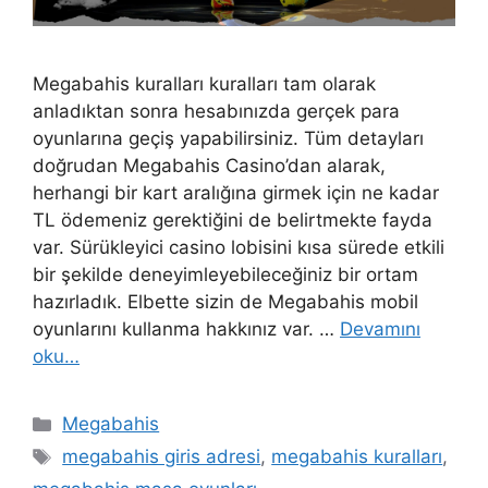
Megabahis kuralları kuralları tam olarak
anladıktan sonra hesabınızda gerçek para
oyunlarına geçiş yapabilirsiniz. Tüm detayları
doğrudan Megabahis Casino’dan alarak,
herhangi bir kart aralığına girmek için ne kadar
TL ödemeniz gerektiğini de belirtmekte fayda
var. Sürükleyici casino lobisini kısa sürede etkili
bir şekilde deneyimleyebileceğiniz bir ortam
hazırladık. Elbette sizin de Megabahis mobil
oyunlarını kullanma hakkınız var. …
Devamını
oku…
Kategoriler
Megabahis
Etiketler
megabahis giris adresi
,
megabahis kuralları
,