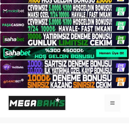
İçeriğe
atla
Menü