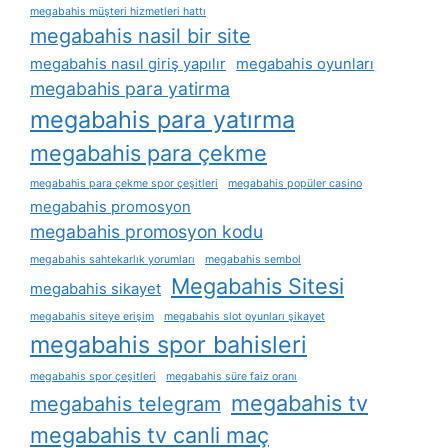
megabahis müşteri hizmetleri hattı
megabahis nasil bir site
megabahis nasıl giriş yapılır
megabahis oyunları
megabahis para yatirma
megabahis para yatırma
megabahis para çekme
megabahis para çekme spor çeşitleri
megabahis popüler casino
megabahis promosyon
megabahis promosyon kodu
megabahis sahtekarlık yorumları
megabahis sembol
Megabahis Sitesi
megabahis sikayet
megabahis siteye erişim
megabahis slot oyunları şikayet
megabahis spor bahisleri
megabahis spor çeşitleri
megabahis süre faiz oranı
megabahis tv
megabahis telegram
megabahis tv canli maç