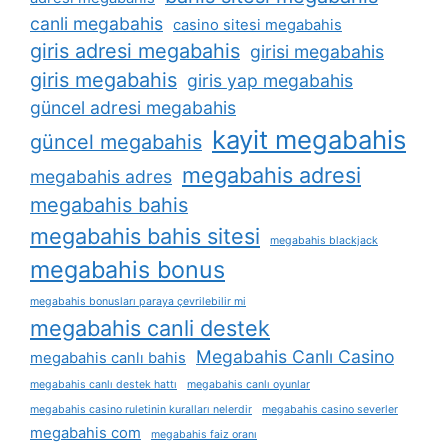
canli megabahis
casino sitesi megabahis
giris adresi megabahis
girisi megabahis
giris megabahis
giris yap megabahis
güncel adresi megabahis
kayit megabahis
güncel megabahis
megabahis adresi
megabahis adres
megabahis bahis
megabahis bahis sitesi
megabahis blackjack
megabahis bonus
megabahis bonusları paraya çevrilebilir mi
megabahis canli destek
Megabahis Canlı Casino
megabahis canlı bahis
megabahis canlı destek hattı
megabahis canlı oyunlar
megabahis casino ruletinin kuralları nelerdir
megabahis casino severler
megabahis com
megabahis faiz oranı