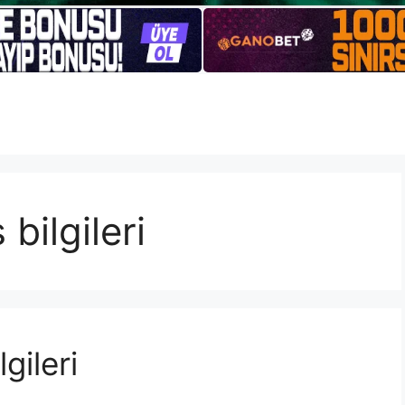
bilgileri
gileri