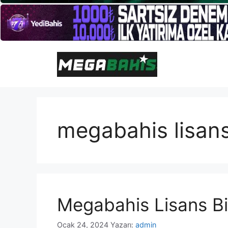
İçeriğe
atla
megabahis lisans 
Megabahis Lisans Bil
Ocak 24, 2024
Yazarı:
admin