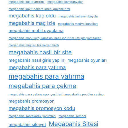
megabahis kalite artırımı
megabahis kampanyalar
megabahis kayıt bakara sitesi güvenilir mi
megabahis kaç oldu
megabahis kullanım koşulu
megabahis maç izle
megabahis medya kanalları
megabahis mobil uygulama
megabahis mobil uygulamasını nasıl i̇ndiririm iletişim yöntemleri
megabahis müşteri hizmetleri hattı
megabahis nasil bir site
megabahis nasıl giriş yapılır
megabahis oyunları
megabahis para yatirma
megabahis para yatırma
megabahis para çekme
megabahis para çekme spor çeşitleri
megabahis popüler casino
megabahis promosyon
megabahis promosyon kodu
megabahis sahtekarlık yorumları
megabahis sembol
Megabahis Sitesi
megabahis sikayet