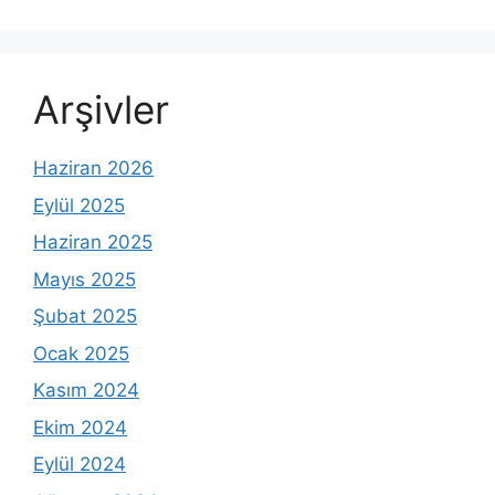
Arşivler
Haziran 2026
Eylül 2025
Haziran 2025
Mayıs 2025
Şubat 2025
Ocak 2025
Kasım 2024
Ekim 2024
Eylül 2024