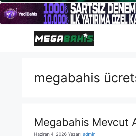
İçeriğe
atla
megabahis ücret
Megabahis Mevcut 
Haziran 4, 2026
Yazarı:
admin