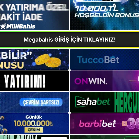
Megabahis GİRİŞ İÇİN TIKLAYINIZ!