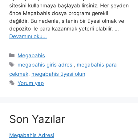
sitesini kullanmaya başlayabilirsiniz. Her şeyden
önce Megabahis dosya programı gerekli
değildir. Bu nedenle, sitenin bir üyesi olmak ve
depozito ile para kazanmak yeterli olabilir. …
Devamını oku…
Kategoriler
Megabahis
Etiketler
megabahis giris adresi
,
megabahis para
çekmek
,
megabahis üyesi olun
Yorum yap
Son Yazılar
Megabahis Adresi