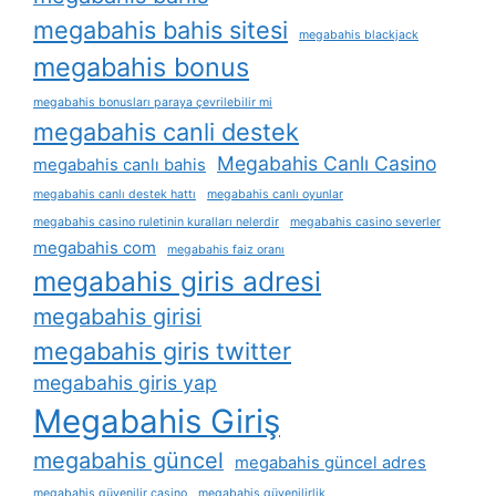
megabahis bahis sitesi
megabahis blackjack
megabahis bonus
megabahis bonusları paraya çevrilebilir mi
megabahis canli destek
Megabahis Canlı Casino
megabahis canlı bahis
megabahis canlı destek hattı
megabahis canlı oyunlar
megabahis casino ruletinin kuralları nelerdir
megabahis casino severler
megabahis com
megabahis faiz oranı
megabahis giris adresi
megabahis girisi
megabahis giris twitter
megabahis giris yap
Megabahis Giriş
megabahis güncel
megabahis güncel adres
megabahis güvenilir casino
megabahis güvenilirlik