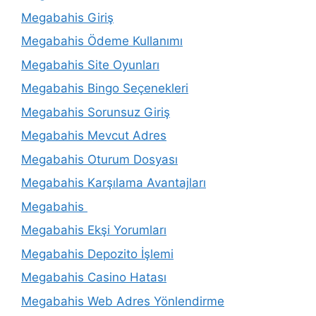
Megabahis Giriş
Megabahis Ödeme Kullanımı
Megabahis Site Oyunları
Megabahis Bingo Seçenekleri
Megabahis Sorunsuz Giriş
Megabahis Mevcut Adres
Megabahis Oturum Dosyası
Megabahis Karşılama Avantajları
Megabahis
Megabahis Ekşi Yorumları
Megabahis Depozito İşlemi
Megabahis Casino Hatası
Megabahis Web Adres Yönlendirme