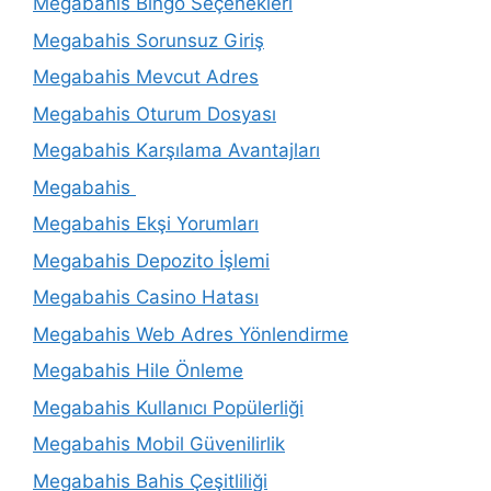
Megabahis Bingo Seçenekleri
Megabahis Sorunsuz Giriş
Megabahis Mevcut Adres
Megabahis Oturum Dosyası
Megabahis Karşılama Avantajları
Megabahis
Megabahis Ekşi Yorumları
Megabahis Depozito İşlemi
Megabahis Casino Hatası
Megabahis Web Adres Yönlendirme
Megabahis Hile Önleme
Megabahis Kullanıcı Popülerliği
Megabahis Mobil Güvenilirlik
Megabahis Bahis Çeşitliliği