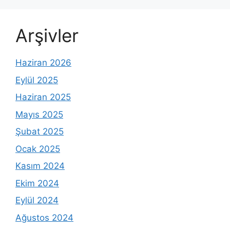
Arşivler
Haziran 2026
Eylül 2025
Haziran 2025
Mayıs 2025
Şubat 2025
Ocak 2025
Kasım 2024
Ekim 2024
Eylül 2024
Ağustos 2024