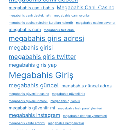
Megabahis Canlı Casino
megabahis canlı bahis
megabahis canlı destek hattı
megabahis canlı oyunlar
megabahis casino ruletinin kuralları nelerdir
megabahis casino severler
megabahis com
megabahis faiz oranı
megabahis giris adresi
megabahis girisi
megabahis giris twitter
megabahis giris yap
Megabahis Giriş
megabahis güncel
megabahis güncel adres
megabahis güvenilir casino
megabahis güvenilirlik
megabahis güvenilir mobil
megabahis güvenlik
megabahis güvenlir mi
megabahis hızlı para i̇şlemleri
megabahis instagram
megabahis i̇letişim yöntemleri
megabahis kalite artırımı
megabahis kampanyalar