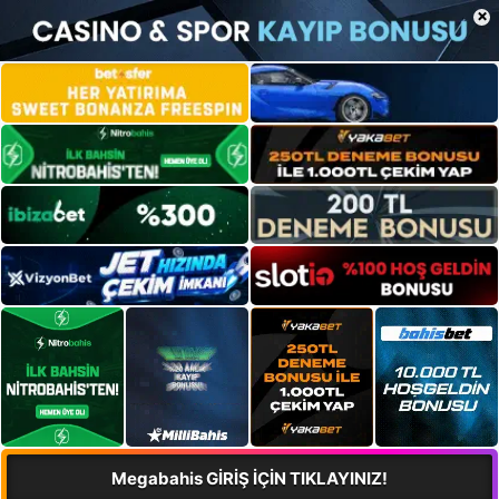
×
Megabahis GİRİŞ İÇİN TIKLAYINIZ!