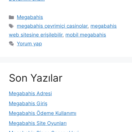
Kategoriler
Megabahis
Etiketler
megabahis çevrimiçi casinolar
,
megabahis
web sitesine erişilebilir
,
mobil megabahis
Yorum yap
Son Yazılar
Megabahis Adresi
Megabahis Giriş
Megabahis Ödeme Kullanımı
Megabahis Site Oyunları