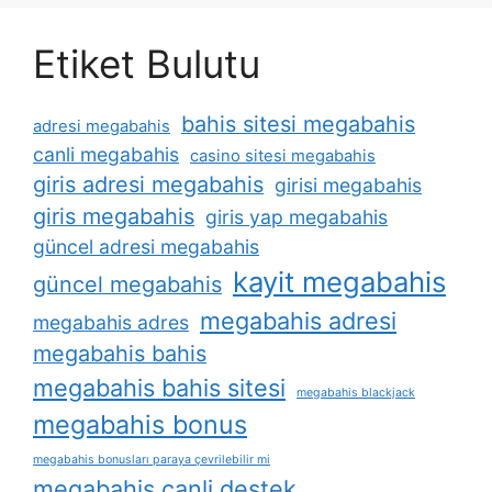
Etiket Bulutu
bahis sitesi megabahis
adresi megabahis
canli megabahis
casino sitesi megabahis
giris adresi megabahis
girisi megabahis
giris megabahis
giris yap megabahis
güncel adresi megabahis
kayit megabahis
güncel megabahis
megabahis adresi
megabahis adres
megabahis bahis
megabahis bahis sitesi
megabahis blackjack
megabahis bonus
megabahis bonusları paraya çevrilebilir mi
megabahis canli destek