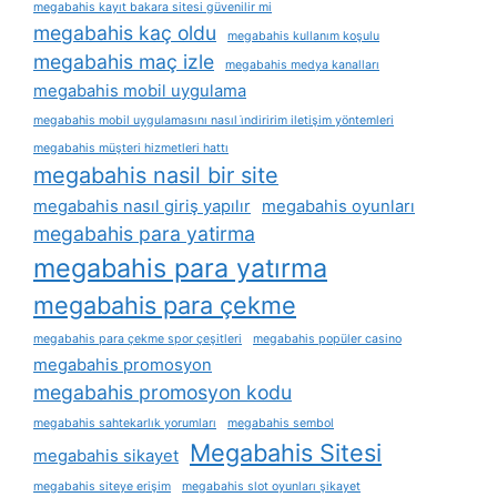
megabahis kayıt bakara sitesi güvenilir mi
megabahis kaç oldu
megabahis kullanım koşulu
megabahis maç izle
megabahis medya kanalları
megabahis mobil uygulama
megabahis mobil uygulamasını nasıl i̇ndiririm iletişim yöntemleri
megabahis müşteri hizmetleri hattı
megabahis nasil bir site
megabahis nasıl giriş yapılır
megabahis oyunları
megabahis para yatirma
megabahis para yatırma
megabahis para çekme
megabahis para çekme spor çeşitleri
megabahis popüler casino
megabahis promosyon
megabahis promosyon kodu
megabahis sahtekarlık yorumları
megabahis sembol
Megabahis Sitesi
megabahis sikayet
megabahis siteye erişim
megabahis slot oyunları şikayet