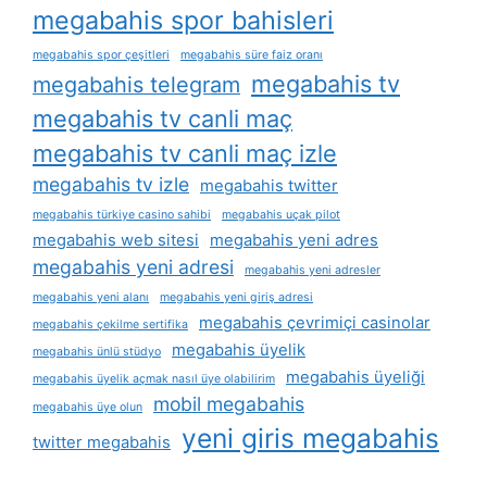
megabahis spor bahisleri
megabahis spor çeşitleri
megabahis süre faiz oranı
megabahis tv
megabahis telegram
megabahis tv canli maç
megabahis tv canli maç izle
megabahis tv izle
megabahis twitter
megabahis türkiye casino sahibi
megabahis uçak pilot
megabahis web sitesi
megabahis yeni adres
megabahis yeni adresi
megabahis yeni adresler
megabahis yeni alanı
megabahis yeni giriş adresi
megabahis çevrimiçi casinolar
megabahis çekilme sertifika
megabahis üyelik
megabahis ünlü stüdyo
megabahis üyeliği
megabahis üyelik açmak nasıl üye olabilirim
mobil megabahis
megabahis üye olun
yeni giris megabahis
twitter megabahis