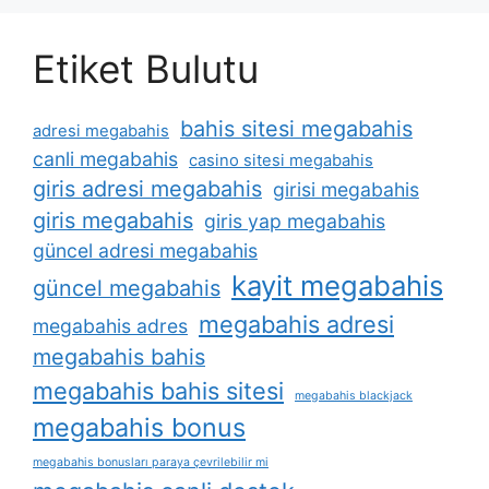
Etiket Bulutu
bahis sitesi megabahis
adresi megabahis
canli megabahis
casino sitesi megabahis
giris adresi megabahis
girisi megabahis
giris megabahis
giris yap megabahis
güncel adresi megabahis
kayit megabahis
güncel megabahis
megabahis adresi
megabahis adres
megabahis bahis
megabahis bahis sitesi
megabahis blackjack
megabahis bonus
megabahis bonusları paraya çevrilebilir mi