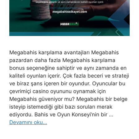
Megabahis karşılama avantajları Megabahis
pazardan daha fazla Megabahis karşılama
bonus seçeneğine sahiptir ve aynı zamanda en
kaliteli oyunları içerir. Çok fazla beceri ve strateji
ve biraz şans içeren bir oyundur. Oyuncular bu
çevrimiçi casino oyununu oynamak için
Megabahis güveniyor mu? Megabahis bir belge
isteyip istemediği gibi bazı soruları merak
ediyordu. Bahis ve Oyun Konseyi’nin bir …
Devamını oku…