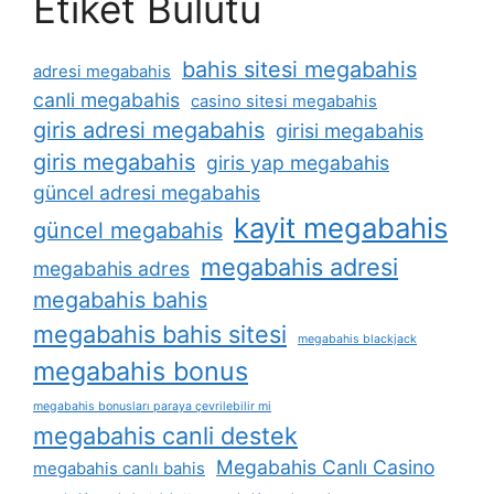
Etiket Bulutu
bahis sitesi megabahis
adresi megabahis
canli megabahis
casino sitesi megabahis
giris adresi megabahis
girisi megabahis
giris megabahis
giris yap megabahis
güncel adresi megabahis
kayit megabahis
güncel megabahis
megabahis adresi
megabahis adres
megabahis bahis
megabahis bahis sitesi
megabahis blackjack
megabahis bonus
megabahis bonusları paraya çevrilebilir mi
megabahis canli destek
Megabahis Canlı Casino
megabahis canlı bahis