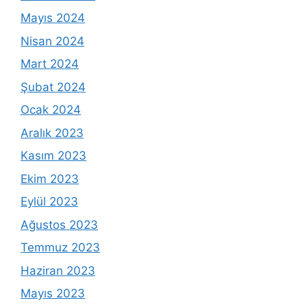
Mayıs 2024
Nisan 2024
Mart 2024
Şubat 2024
Ocak 2024
Aralık 2023
Kasım 2023
Ekim 2023
Eylül 2023
Ağustos 2023
Temmuz 2023
Haziran 2023
Mayıs 2023