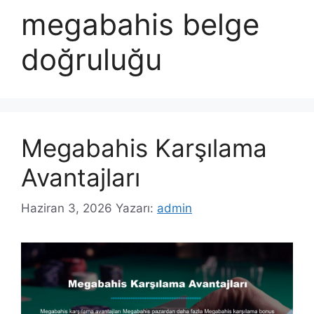
megabahis belge
doğruluğu
Megabahis Karşılama
Avantajları
Haziran 3, 2026
Yazarı:
admin