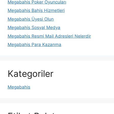
Megabahis Poker Oyuncuları
Megabahis Bahis Hizmetleri
Megabahis Üyesi Olun
Megabahis Sosyal Medya
Megabahis Resmi Mail Adresleri Nelerdir
Megabahis Para Kazanma
Kategoriler
Megabahis