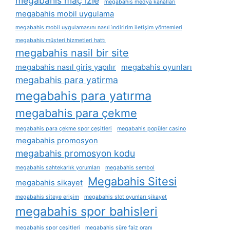
megabahis maç izle
megabahis medya kanalları
megabahis mobil uygulama
megabahis mobil uygulamasını nasıl i̇ndiririm iletişim yöntemleri
megabahis müşteri hizmetleri hattı
megabahis nasil bir site
megabahis nasıl giriş yapılır
megabahis oyunları
megabahis para yatirma
megabahis para yatırma
megabahis para çekme
megabahis para çekme spor çeşitleri
megabahis popüler casino
megabahis promosyon
megabahis promosyon kodu
megabahis sahtekarlık yorumları
megabahis sembol
Megabahis Sitesi
megabahis sikayet
megabahis siteye erişim
megabahis slot oyunları şikayet
megabahis spor bahisleri
megabahis spor çeşitleri
megabahis süre faiz oranı