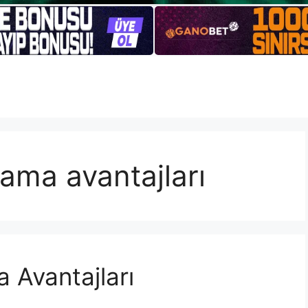
ama avantajları
 Avantajları