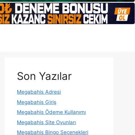
Son Yazılar
Megabahis Adresi
Megabahis Giriş
Megabahis Ödeme Kullanımı
Megabahis Site Oyunları
Megabahis Bingo Seçenekleri