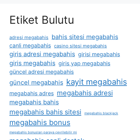
Etiket Bulutu
bahis sitesi megabahis
adresi megabahis
canli megabahis
casino sitesi megabahis
giris adresi megabahis
girisi megabahis
giris megabahis
giris yap megabahis
güncel adresi megabahis
kayit megabahis
güncel megabahis
megabahis adresi
megabahis adres
megabahis bahis
megabahis bahis sitesi
megabahis blackjack
megabahis bonus
megabahis bonusları paraya çevrilebilir mi