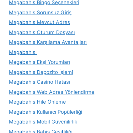
Megabahis Bingo Seçenekleri
Megabahis Sorunsuz Giriş
Megabahis Mevcut Adres
Megabahis Oturum Dosyası
Megabahis Karşılama Avantajları
Megabahis
Megabahis Ekşi Yorumları
Megabahis Depozito İşlemi
Megabahis Casino Hatası
Megabahis Web Adres Yönlendirme
Megabahis Hile Önleme
Megabahis Kullanıcı Popülerliği
Megabahis Mobil Güvenilirlik
Megabahis Bahis Çeşitliliği