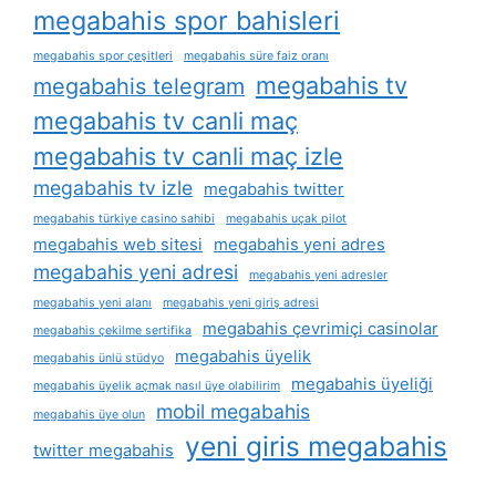
megabahis spor bahisleri
megabahis spor çeşitleri
megabahis süre faiz oranı
megabahis tv
megabahis telegram
megabahis tv canli maç
megabahis tv canli maç izle
megabahis tv izle
megabahis twitter
megabahis türkiye casino sahibi
megabahis uçak pilot
megabahis web sitesi
megabahis yeni adres
megabahis yeni adresi
megabahis yeni adresler
megabahis yeni alanı
megabahis yeni giriş adresi
megabahis çevrimiçi casinolar
megabahis çekilme sertifika
megabahis üyelik
megabahis ünlü stüdyo
megabahis üyeliği
megabahis üyelik açmak nasıl üye olabilirim
mobil megabahis
megabahis üye olun
yeni giris megabahis
twitter megabahis