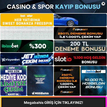
×
Megabahis GİRİŞ İÇİN TIKLAYINIZ!