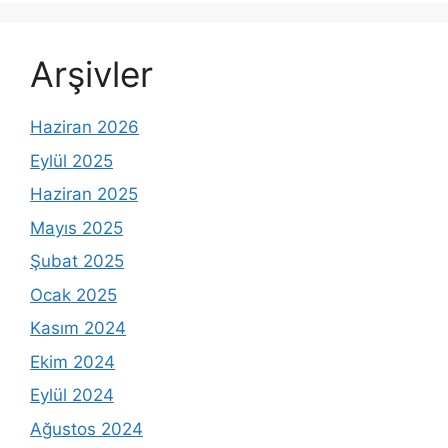
Arşivler
Haziran 2026
Eylül 2025
Haziran 2025
Mayıs 2025
Şubat 2025
Ocak 2025
Kasım 2024
Ekim 2024
Eylül 2024
Ağustos 2024